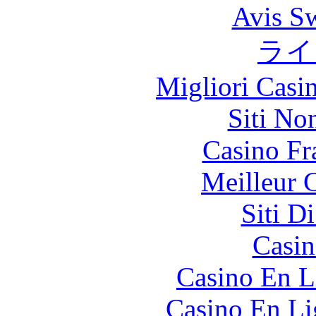
Avis S
ライ
Migliori Casi
Siti No
Casino Fr
Meilleur 
Siti D
Casin
Casino En L
Casino En Li